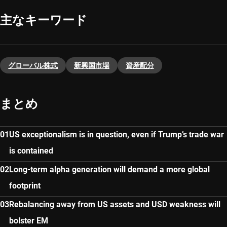
主なキーワード
グローバル株式
新興国市場
資産配分
まとめ
US exceptionalism is in question, even if Trump’s trade war
is contained
Long-term alpha generation will demand a more global
footprint
Rebalancing away from US assets and USD weakness will
bolster EM