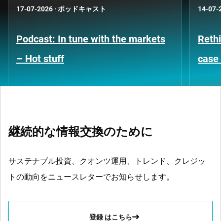
17-07-2026
·
ポッドキャスト
14-07-
Podcast: In tune with the markets
Rethi
– Hot stuff
case 
継続的な情報交換のために
サステナブル投資、クオンツ運用、トレンド、クレジッ
トの動向をニュースレターでお知らせします。
登録 はこちら