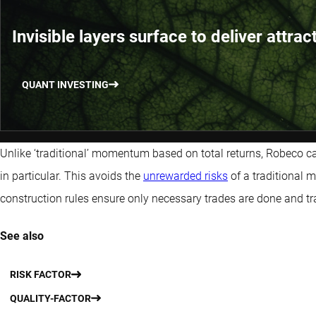
Invisible layers surface to deliver attrac
QUANT INVESTING
Unlike ‘traditional’ momentum based on total returns, Robeco ca
in particular. This avoids the
unrewarded risks
of a traditional 
construction rules ensure only necessary trades are done and t
See also
RISK FACTOR
QUALITY-FACTOR