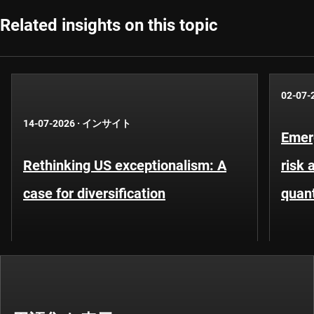
Related insights on this topic
02-07-
14-07-2026
·
インサイト
Emer
Rethinking US exceptionalism: A
risk 
case for diversification
quant