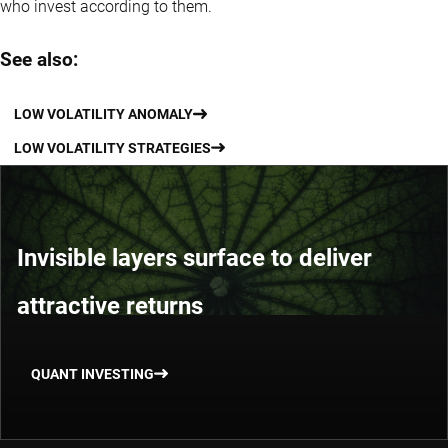
who invest according to them.
See also:
LOW VOLATILITY ANOMALY
LOW VOLATILITY STRATEGIES
Invisible layers surface to deliver
attractive returns
QUANT INVESTING