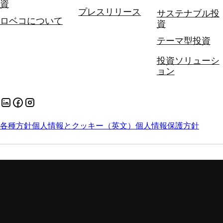
資
プレスリリース
サステナブル投
ロベコについて
資
テーマ型投資
投資ソリューシ
ョン
各種方針
個人情報とクッキー（英文）
個人情報保護方針
手数料とリスク
勧誘方針
スチュワードシップ・コードへの対応方針
証券取引等監視委員会 (情報受付)