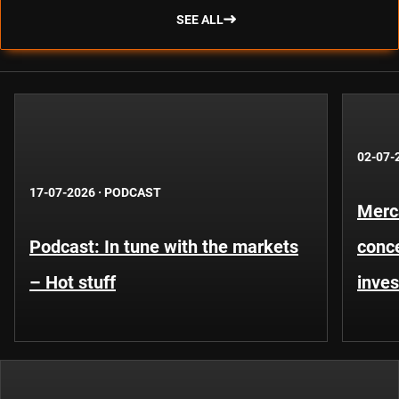
SEE ALL
02-07-
17-07-2026
·
PODCAST
Merca
Podcast: In tune with the markets
conce
– Hot stuff
inves