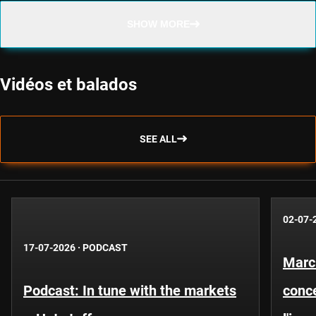
SHOW MORE
Vidéos et balados
SEE ALL
02-07-
17-07-2026
·
PODCAST
Marc
Podcast: In tune with the markets
conce