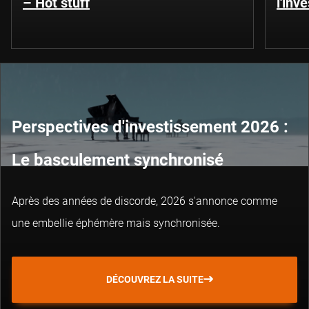
– Hot stuff
l'inv
Perspectives d'investissement 2026 :
Le basculement synchronisé
Après des années de discorde, 2026 s'annonce comme
une embellie éphémère mais synchronisée.
DÉCOUVREZ LA SUITE