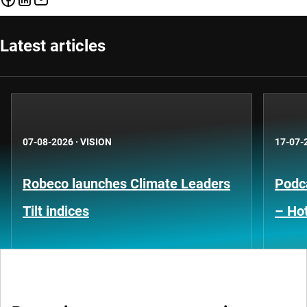
Latest articles
07-08-2026
·
VISION
17-07-
Robeco launches Climate Leaders
Podca
Tilt indices
– Hot