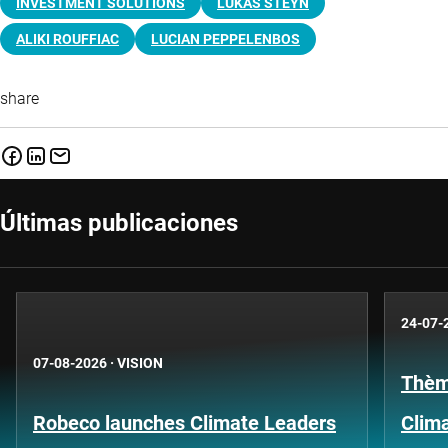
INVESTMENT SOLUTIONS
LUKAS STEYN
ALIKI ROUFFIAC
LUCIAN PEPPELENBOS
share
Últimas publicaciones
24-07-
07-08-2026
·
VISION
Thèm
Robeco launches Climate Leaders
Clima