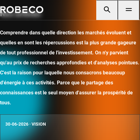
Nos articles
Comprendre dans quelle direction les marchés évoluent et
quelles en sont les répercussions est la plus grande gageure
de tout professionnel de l'investissement. On n'y parvient
qu'au prix de recherches approfondies et d'analyses pointues.
C'est la raison pour laquelle nous consacrons beaucoup
d'énergie à ces activités. Parce que le partage des
connaissances est le seul moyen d'assurer la prospérité de
tous.
30-06-2026
·
VISION