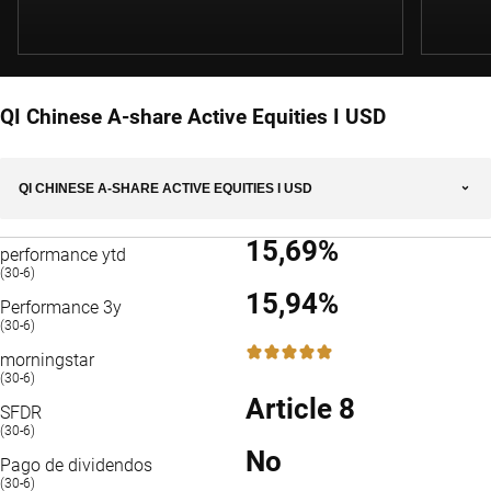
QI Chinese A-share Active Equities I USD
QI CHINESE A-SHARE ACTIVE EQUITIES I USD
15,69%
performance ytd
(30-6)
15,94%
Performance 3y
(30-6)
5 / 5
morningstar
(30-6)
Article 8
SFDR
(30-6)
No
Pago de dividendos
(30-6)