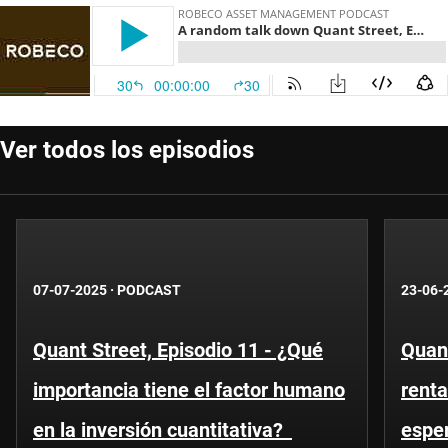
Ver todos los episodios
07-07-2025
·
PODCAST
23-06-
Quant Street, Episodio 11 - ¿Qué
Quant
importancia tiene el factor humano
renta
en la inversión cuantitativa?
espe