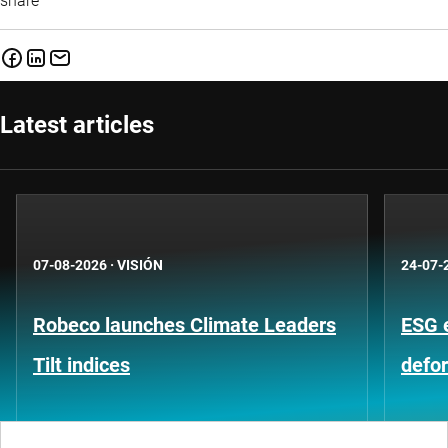
share
Latest articles
07-08-2026
·
VISIÓN
24-07-
Robeco launches Climate Leaders
ESG 
Tilt indices
defo