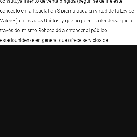
constituya intento de venta dirigida (según se define este
concepto en la Regulation S promulgada en virtud de la Ley de
Valores) en Estados Unidos, y que no pueda entenderse que a
través del mismo Robeco dé a entender al público
estadounidense en general que ofrece servicios de
asesoramiento de inversión. Nada de lo aquí señalado
constituye una oferta de venta de valores o la promoción de
una oferta de compra de valores en ninguna jurisdicción. Nos
reservamos el derecho a denegar acceso a cualquier visitante,
incluidos, a título únicamente ilustrativo, aquellos visitantes
con direcciones IP ubicadas en Estados Unidos. Este sitio Web
ha sido cuidadosamente elaborado por Robeco. La información
de esta publicación proviene de fuentes que son consideradas
fiables. Robeco no es responsable de la exactitud o de la