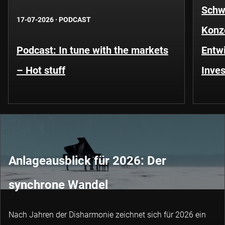
Schwe
17-07-2026
·
PODCAST
Konze
Podcast: In tune with the markets
Entwi
– Hot stuff
Inves
Anlageausblick für 2026: Der
synchrone Wandel
Nach Jahren der Disharmonie zeichnet sich für 2026 ein