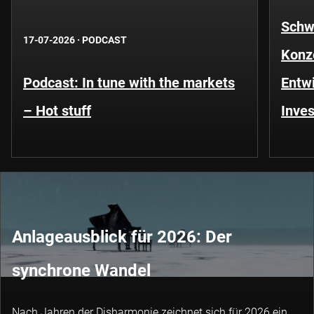
Schwe
17-07-2026
·
PODCAST
Konze
Podcast: In tune with the markets
Entwi
– Hot stuff
Inves
Anlageausblick für 2026: Der
synchrone Wandel
Nach Jahren der Disharmonie zeichnet sich für 2026 ein