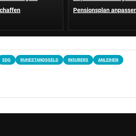
schaffen
Pensionsplan anpasse
SDG
RUHESTANDSGELD
INSURERS
ANLEIHEN