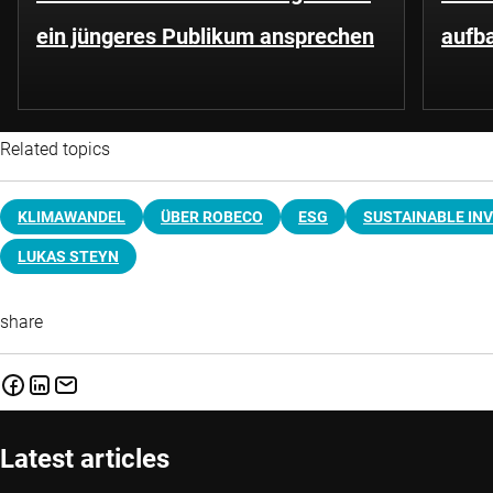
ein jüngeres Publikum ansprechen
aufb
Related topics
KLIMAWANDEL
ÜBER ROBECO
ESG
SUSTAINABLE IN
LUKAS STEYN
share
Latest articles