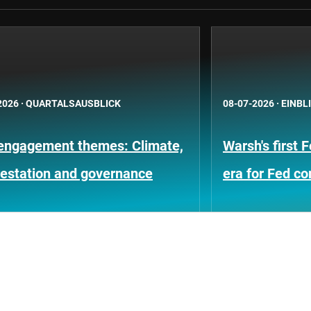
2026
·
QUARTALSAUSBLICK
08-07-2026
·
EINBL
engagement themes: Climate,
Warsh's first 
restation and governance
era for Fed c