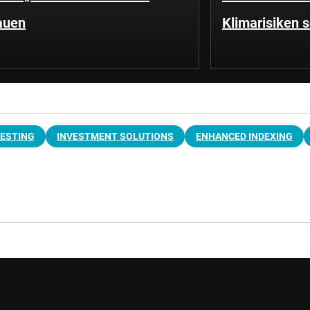
auen
Klimarisiken 
VESTING
INVESTMENT SOLUTIONS
ENHANCED INDEXING