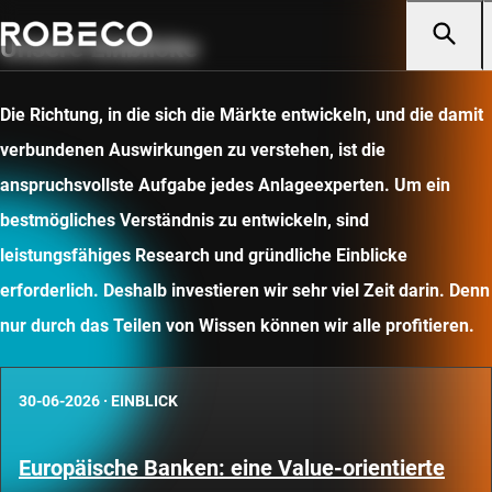
Unsere Einblicke
Die Richtung, in die sich die Märkte entwickeln, und die damit
verbundenen Auswirkungen zu verstehen, ist die
anspruchsvollste Aufgabe jedes Anlageexperten. Um ein
bestmögliches Verständnis zu entwickeln, sind
leistungsfähiges Research und gründliche Einblicke
erforderlich. Deshalb investieren wir sehr viel Zeit darin. Denn
nur durch das Teilen von Wissen können wir alle profitieren.
30-06-2026
·
EINBLICK
Europäische Banken: eine Value-orientierte