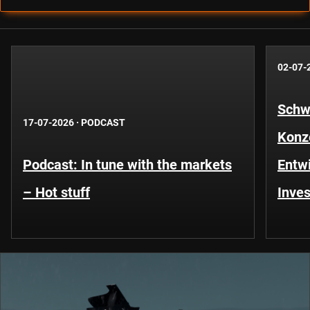
02-07-
Schwe
17-07-2026
·
PODCAST
Konze
Podcast: In tune with the markets
Entwi
– Hot stuff
Inves