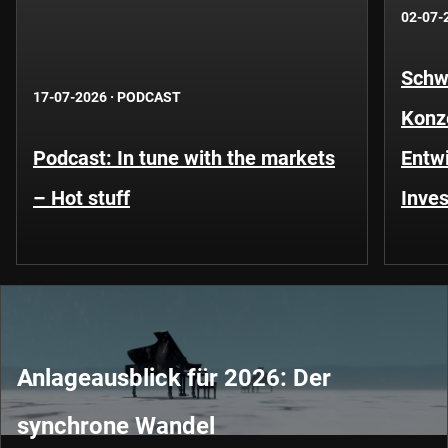
02-07-
Schwe
17-07-2026
·
PODCAST
Konze
Podcast: In tune with the markets
Entwi
– Hot stuff
Inves
Anlageausblick für 2026: Der
synchrone Wandel