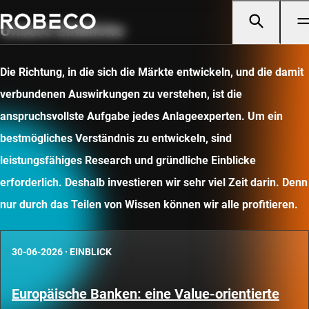
Unsere Einblicke
Die Richtung, in die sich die Märkte entwickeln, und die damit
verbundenen Auswirkungen zu verstehen, ist die
anspruchsvollste Aufgabe jedes Anlageexperten. Um ein
bestmögliches Verständnis zu entwickeln, sind
leistungsfähiges Research und gründliche Einblicke
erforderlich. Deshalb investieren wir sehr viel Zeit darin. Denn
nur durch das Teilen von Wissen können wir alle profitieren.
30-06-2026
·
EINBLICK
Europäische Banken: eine Value-orientierte