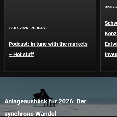
02-07-
Schwe
17-07-2026
·
PODCAST
Konze
Podcast: In tune with the markets
Entwi
– Hot stuff
Inves
Anlageausblick für 2026: Der
synchrone Wandel