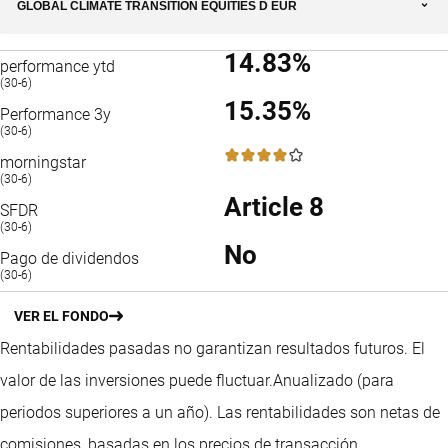
GLOBAL CLIMATE TRANSITION EQUITIES D EUR
14.83%
performance ytd
(30-6)
15.35%
Performance 3y
(30-6)
4 / 5
morningstar
(30-6)
Article 8
SFDR
(30-6)
No
Pago de dividendos
(30-6)
VER EL FONDO
Rentabilidades pasadas no garantizan resultados futuros. El
valor de las inversiones puede fluctuar.
Anualizado (para
periodos superiores a un año).
Las rentabilidades son netas de
comisiones, basadas en los precios de transacción.