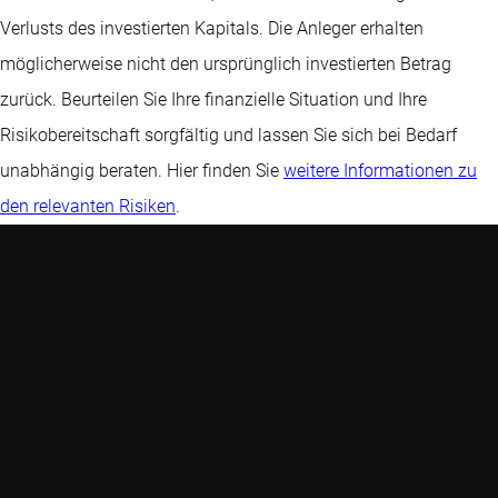
Verlusts des investierten Kapitals. Die Anleger erhalten
möglicherweise nicht den ursprünglich investierten Betrag
zurück. Beurteilen Sie Ihre finanzielle Situation und Ihre
Risikobereitschaft sorgfältig und lassen Sie sich bei Bedarf
unabhängig beraten. Hier finden Sie
weitere Informationen zu
den relevanten Risiken
.