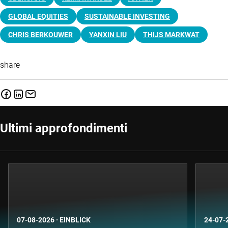
GLOBAL EQUITIES
SUSTAINABLE INVESTING
CHRIS BERKOUWER
YANXIN LIU
THIJS MARKWAT
share
Ultimi approfondimenti
07-08-2026
·
EINBLICK
24-07-