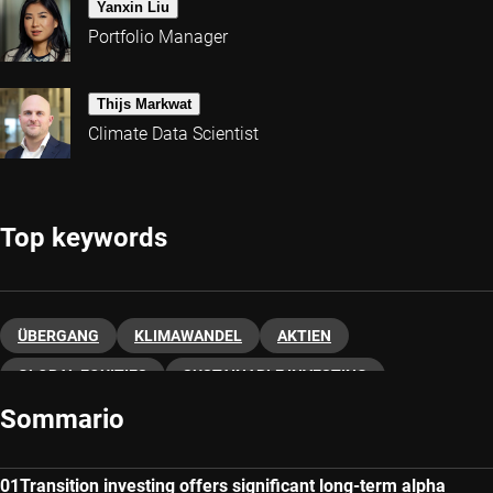
Yanxin Liu
Portfolio Manager
Thijs Markwat
Climate Data Scientist
Top keywords
ÜBERGANG
KLIMAWANDEL
AKTIEN
GLOBAL EQUITIES
SUSTAINABLE INVESTING
Sommario
Transition investing offers significant long-term alpha