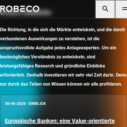
Unsere Einblicke
Die Richtung, in die sich die Märkte entwickeln, und die damit
verbundenen Auswirkungen zu verstehen, ist die
anspruchsvollste Aufgabe jedes Anlageexperten. Um ein
bestmögliches Verständnis zu entwickeln, sind
leistungsfähiges Research und gründliche Einblicke
erforderlich. Deshalb investieren wir sehr viel Zeit darin. Denn
nur durch das Teilen von Wissen können wir alle profitieren.
30-06-2026
·
EINBLICK
Europäische Banken: eine Value-orientierte