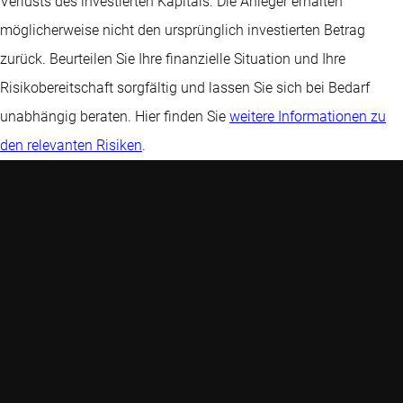
Verlusts des investierten Kapitals. Die Anleger erhalten
möglicherweise nicht den ursprünglich investierten Betrag
zurück. Beurteilen Sie Ihre finanzielle Situation und Ihre
Risikobereitschaft sorgfältig und lassen Sie sich bei Bedarf
unabhängig beraten. Hier finden Sie
weitere Informationen zu
den relevanten Risiken
.