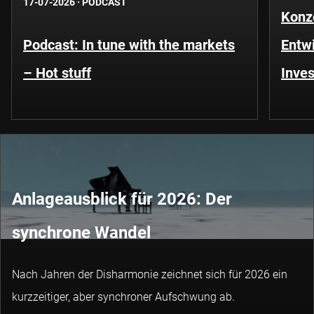
17-07-2026
·
PODCAST
Konze
Podcast: In tune with the markets
Entwi
– Hot stuff
Inves
Anlageausblick für 2026: Der
synchrone Wandel
Nach Jahren der Disharmonie zeichnet sich für 2026 ein
kurzzeitiger, aber synchroner Aufschwung ab.