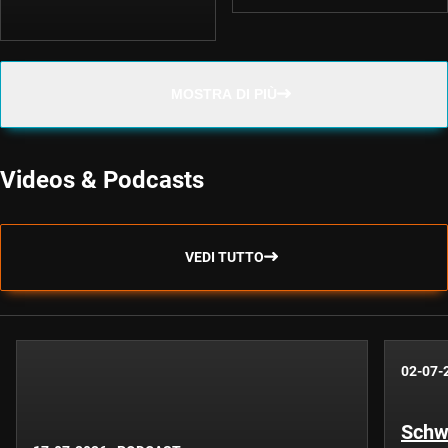
MOSTRA DI PIÙ
Videos & Podcasts
VEDI TUTTO
02-07-
Schwe