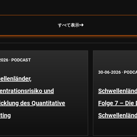
すべて表示
2026
·
PODCAST
30-06-2026
·
PODC
llenländer,
ntrationsrisiko und
Schwellenländ
cklung des Quantitative
Folge 7 – Die
ting
Schwellenländ