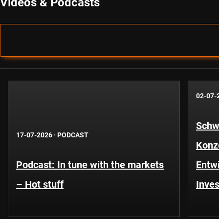
Videos & Podcasts
02-07-
Schwe
17-07-2026
·
PODCAST
Konze
Podcast: In tune with the markets
Entwi
– Hot stuff
Inves