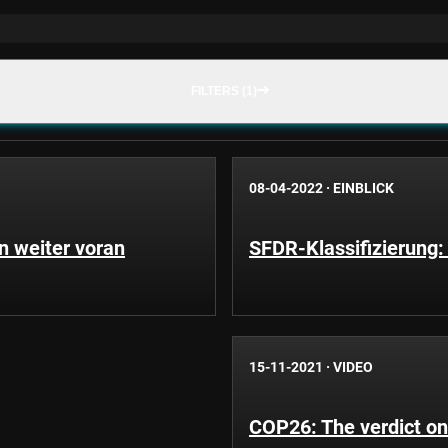
FILTERS (1)
08-04-2022
·
EINBLICK
n weiter voran
SFDR-Klassifizierung: 
15-11-2021
·
VIDEO
COP26: The verdict o