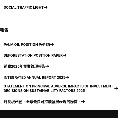
SOCIAL TRAFFIC LIGHT
報告
PALM OIL POSITION PAPER
DEFORESTATION POSITION PAPER
荷寶2025年盡責管理報告
INTEGRATED ANNUAL REPORT 2025
STATEMENT ON PRINCIPAL ADVERSE IMPACTS OF INVESTMENT
DECISIONS ON SUSTAINABILITY FACTORS 2025
丹麥現已登上全球最佳可持續發展表現的榜首。