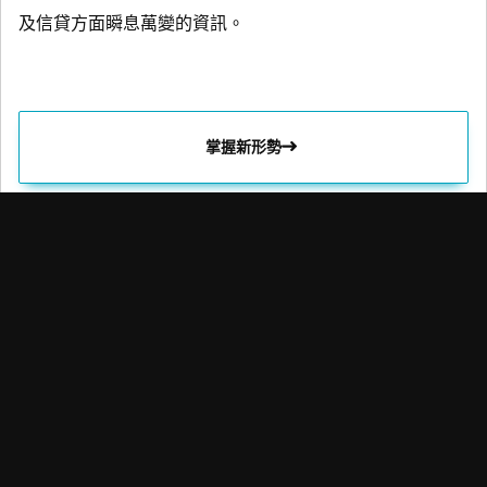
及信貸方面瞬息萬變的資訊。
掌握新形勢
荷寶致力透過提供卓越的投資回報和解決方案，協助客戶實現財
務和可持續性目標。
重點主題
快速連結
專業知識