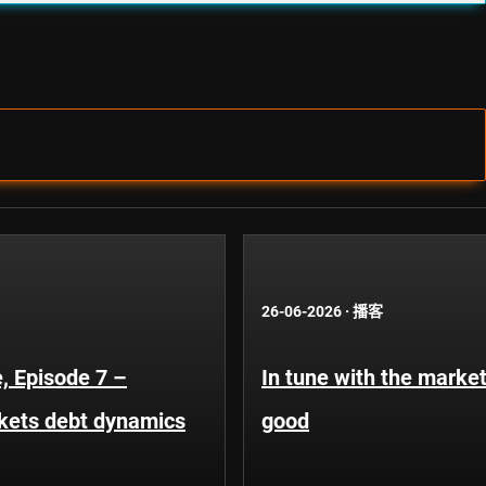
26-06-2026
·
播客
, Episode 7 –
In tune with the market
kets debt dynamics
good