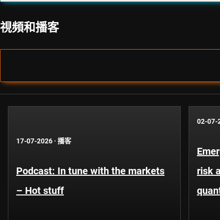
視頻和播客
02-07-
17-07-2026
·
播客
Emer
Podcast: In tune with the markets
risk 
– Hot stuff
quant