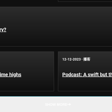
ry?
12-12-2023
·
播客
time highs
Podcast: A swift but 
SHOW MORE