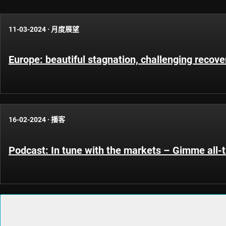
11-03-2024
·
月度展望
Europe: beautiful stagnation, challenging recove
16-02-2024
·
播客
Podcast: In tune with the markets – Gimme all-