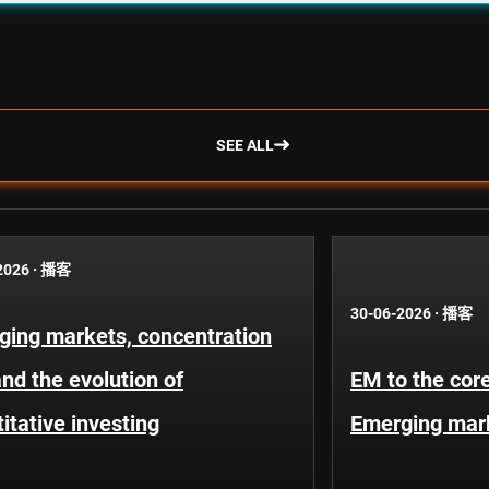
SEE ALL
2026
·
播客
30-06-2026
·
播客
ging markets, concentration
and the evolution of
EM to the core
itative investing
Emerging mar