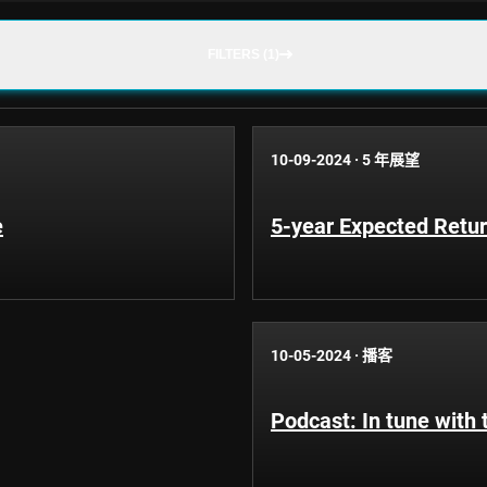
FILTERS (1)
10-09-2024
·
5 年展望
e
5-year Expected Return
10-05-2024
·
播客
Podcast: In tune with