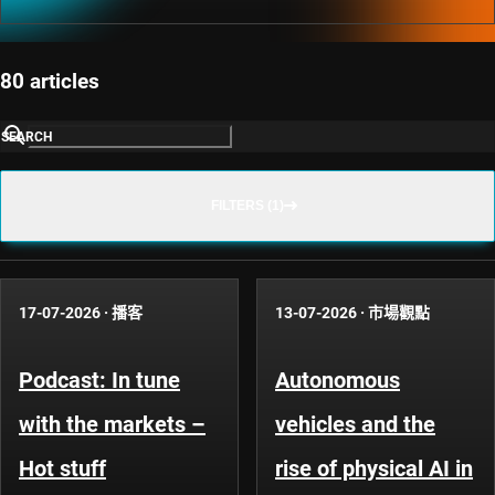
80 articles
SEARCH
FILTERS (1)
17-07-2026
·
播客
13-07-2026
·
市場觀點
Podcast: In tune
Autonomous
with the markets –
vehicles and the
Hot stuff
rise of physical AI in