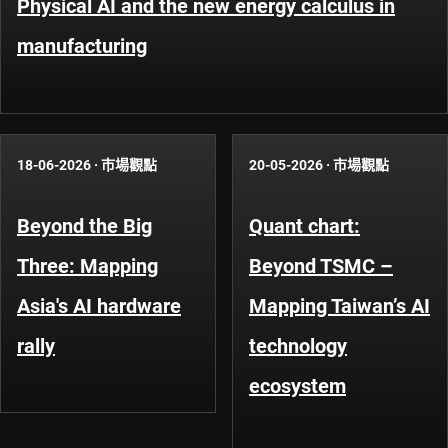
Physical AI and the new energy calculus in
manufacturing
18-06-2026
·
市場觀點
20-05-2026
·
市場觀點
Beyond the Big
Quant chart:
Three: Mapping
Beyond TSMC –
Asia's AI hardware
Mapping Taiwan’s AI
rally
technology
ecosystem