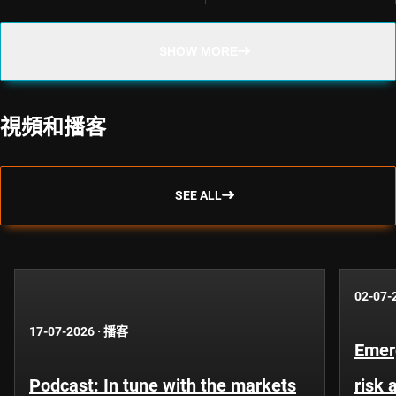
SHOW MORE
視頻和播客
SEE ALL
02-07-
17-07-2026
·
播客
Emer
Podcast: In tune with the markets
risk 