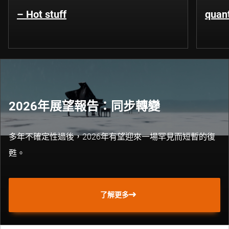
– Hot stuff
quant
2026年展望報告：同步轉變
多年不確定性過後，2026年有望迎來一場罕見而短暫的復
甦。
了解更多