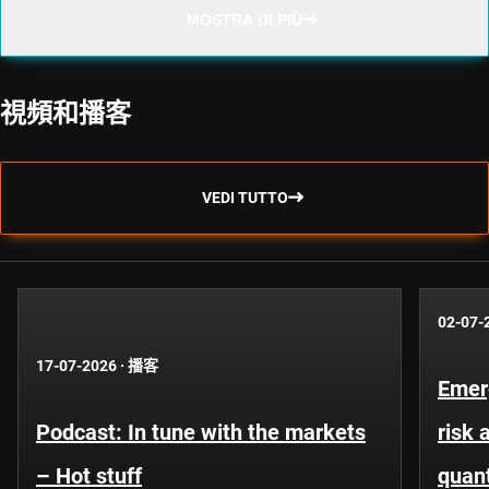
MOSTRA DI PIÙ
視頻和播客
VEDI TUTTO
02-07-
17-07-2026
·
播客
Emer
Podcast: In tune with the markets
risk 
– Hot stuff
quant