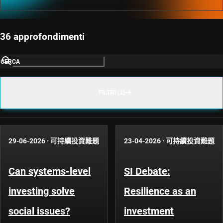
36 approfondimenti
CERCA
FILTRI (1)
29-06-2026
·
可持續投資難題
23-04-2026
·
可持續投資難題
Can systems-level
SI Debate:
investing solve
Resilience as an
social issues?
investment