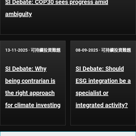
SI Debate: COP30 sees progress amid
ambiguity
13-11-2025
·
可持續投資難題
08-09-2025
·
可持續投資難題
SI Debate: Why
SI Debate: Should
being contrarian is
ESG integration be a
the right approach
specialist or
for climate investing
integrated activity?