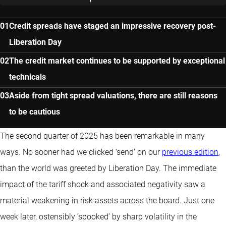
Credit spreads have staged an impressive recovery post-
Liberation Day
The credit market continues to be supported by exceptional
technicals
Aside from tight spread valuations, there are still reasons
to be cautious
The second quarter of 2025 has been remarkable in many
ways. No sooner had we clicked ‘send’ on our
previous edition
,
than the world was greeted by Liberation Day. The immediate
impact of the tariff shock and associated negativity saw a
material weakening in risk assets across the board. Just one
week later, ostensibly ‘spooked’ by sharp volatility in the