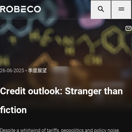
26-06-2025
•
季度展望
Credit outlook: Stranger than
fiction
Despite a whirlwind of tariffs, geopolitics and policy noise,