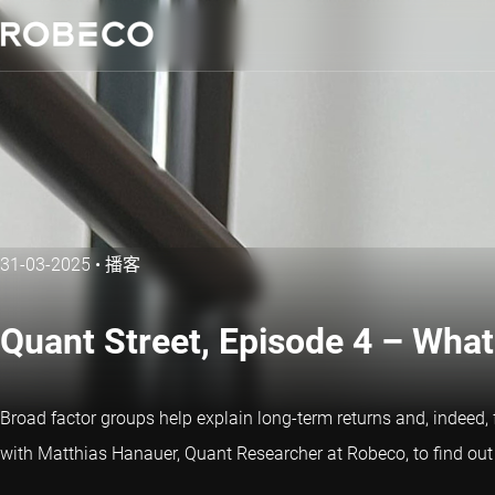
31-03-2025
•
播客
Quant Street, Episode 4 – What
Broad factor groups help explain long-term returns and, indeed, 
with Matthias Hanauer, Quant Researcher at Robeco, to find out