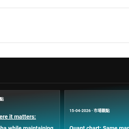
點
15-04-2026
·
市場觀點
re it matters:
pha while maintaining
Quant chart: Same man