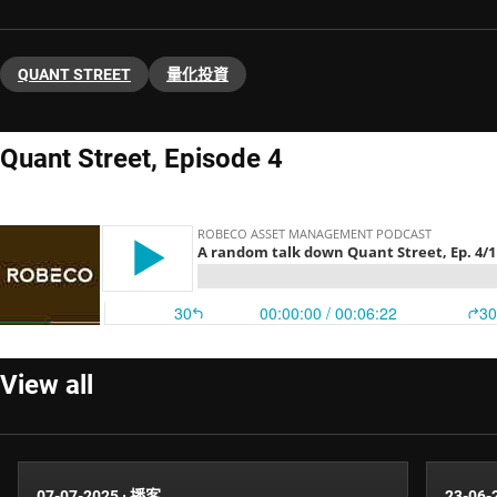
QUANT STREET
量化投資
Quant Street, Episode 4
View all
07-07-2025
·
播客
23-06-