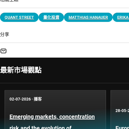
QUANT STREET
量化投資
MATTHIAS HANAUER
ERIKA
分享
最新市場觀點
02-07-2026
·
播客
28-05-
Emerging markets, concentration
risk and the evolution of
Europ