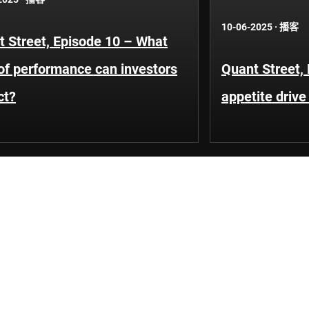
10-06-2025
·
播客
 Street, Episode 10 – What
of performance can investors
Quant Street, 
ct?
appetite driv