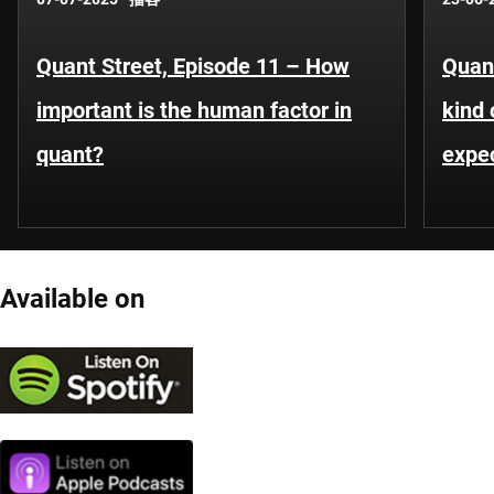
Quant Street, Episode 11 – How
Quant
important is the human factor in
kind 
quant?
expe
Available on