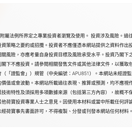
其附屬法例所界定之專業投資者瀏覽及使用。 投資涉及風險。過
投資策略之要約或招攬。投資者不應僅憑本網站提供之資料作出
相關風險，亦應考量自身投資目標及風險承受水平。投資乃閣下
則閣下不應投資。請參閱相關發售文件或其他法律文件，以獲取包
（「證監會」）規管（中央編號：APU851）。本網站未經證
的價值或會波動。本網站所載過往表現、推算或預測，均不應視
遞技術特性及須採用多項數據來源（包括第三方內容），故概不
其他荷寶投資專業人士之意見。因使用本材料或當中所載任何評
經荷寶事先書面許可，不得複製、分發或刊發本網站任何材料。