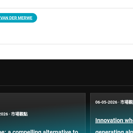
 VAN DER MERWE
06-05-2026
·
市場觀
2026
·
市場觀點
Innovation whe
e: a compelling alternative to
generating al