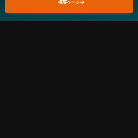
概要ページ
重要事項
当資料は情報提供を目的として、ロベコ・ジャパン株式会社
（以下「当社」）が独自に作成、または当社のグループ会社
（Robeco Institutional Asset Management B.V.およびその関連
会社を含む）から提供された資料を当社が編集・翻訳したもの
です。資料中の個別の金融商品の売買の勧誘や推奨等を目的と
するものではありません。記載された情報は十分信頼できるも
のであると考えておりますが、その正確性、完全性を保証する
ものではありません。意見や見通しはあくまで作成日における