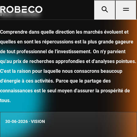
Nos articles
Comprendre dans quelle direction les marchés évoluent et
quelles en sont les répercussions est la plus grande gageure
de tout professionnel de l'investissement. On n'y parvient
qu'au prix de recherches approfondies et d'analyses pointues.
C'est la raison pour laquelle nous consacrons beaucoup
d'énergie à ces activités. Parce que le partage des
connaissances est le seul moyen d'assurer la prospérité de
tous.
30-06-2026
·
VISION