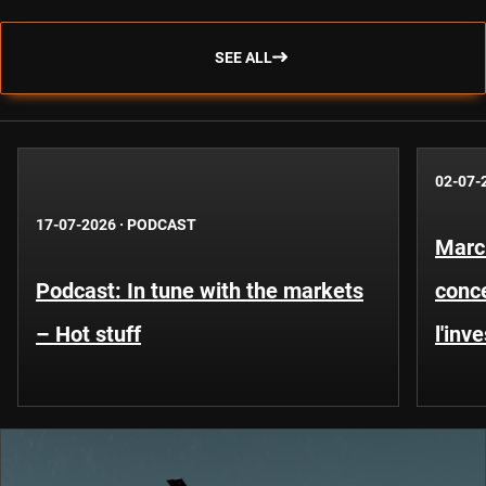
SEE ALL
02-07-
17-07-2026
·
PODCAST
Marc
Podcast: In tune with the markets
conce
– Hot stuff
l'inv