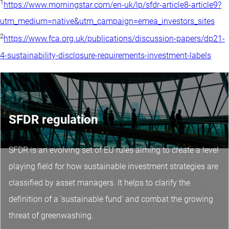
1
https://www.morningstar.com/en-uk/lp/sfdr-article8-article9?
utm_medium=native&utm_campaign=emea_investors_sites
2
https://www.fca.org.uk/publications/discussion-papers/dp21-
4-sustainability-disclosure-requirements-investment-labels
SFDR regulation
SFDR is an evolving set of EU rules aiming to create a level
playing field for how sustainable investment strategies are
classified by asset managers. It helps to clarify the
definition of a ‘sustainable fund’ and combat the growing
threat of greenwashing.