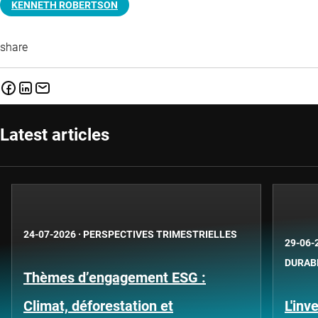
KENNETH ROBERTSON
share
Latest articles
24-07-2026
·
PERSPECTIVES TRIMESTRIELLES
29-06-
DURAB
Thèmes d’engagement ESG :
Climat, déforestation et
L'inv