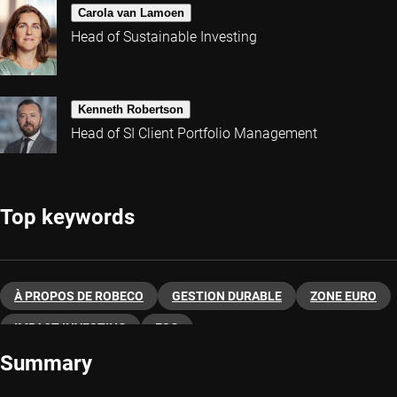
Carola van Lamoen
Head of Sustainable Investing
Kenneth Robertson
Head of SI Client Portfolio Management
Top keywords
À PROPOS DE ROBECO
GESTION DURABLE
ZONE EURO
IMPACT INVESTING
ESG
Summary