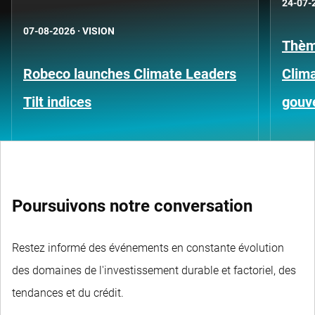
24-07-
07-08-2026
·
VISION
Thèm
Robeco launches Climate Leaders
Clima
Tilt indices
gouv
Poursuivons notre conversation
Restez informé des événements en constante évolution
des domaines de l'investissement durable et factoriel, des
tendances et du crédit.