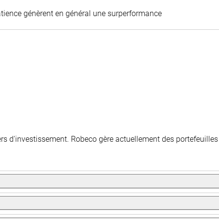
Martijn Cremers
patience génèrent en général une surperformance
ivers d'investissement. Robeco gère actuellement des portefeuille