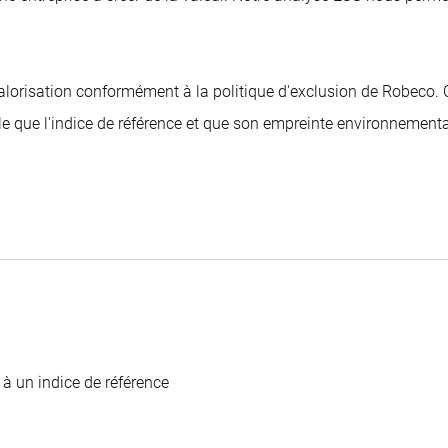
No
f the investments may fluctuate.
Annualized (for periods longer 
No
No
 valorisation conformément à la politique d'exclusion de Robeco
f the investments may fluctuate.
Annualized (for periods longer 
ble que l'indice de référence et que son empreinte environnementa
f the investments may fluctuate.
Annualized (for periods longer 
f the investments may fluctuate.
Annualized (for periods longer 
e à un indice de référence