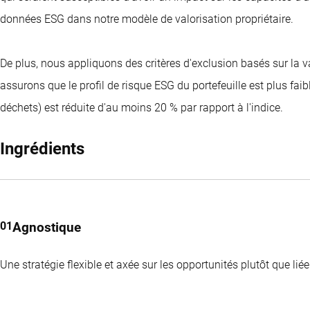
(30-6)
(30-6)
Dividend Paying
Past performance is no guarantee of future results. The value o
données ESG dans notre modèle de valorisation propriétaire.
Dividend Paying
(30-6)
Dividend Paying
transaction prices.
(30-6)
(30-6)
VIEW THE FUND
De plus, nous appliquons des critères d'exclusion basés sur la
VIEW THE FUND
VIEW THE FUND
Past performance is no guarantee of future results. The value o
assurons que le profil de risque ESG du portefeuille est plus fai
Past performance is no guarantee of future results. The value o
Past performance is no guarantee of future results. The value o
transaction prices.
déchets) est réduite d'au moins 20 % par rapport à l'indice.
transaction prices.
transaction prices.
Ingrédients
Agnostique
Une stratégie flexible et axée sur les opportunités plutôt que lié