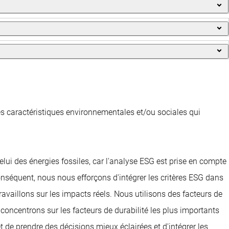
l'Asie pour investir dans la croissance, l'évolution historique des
ersion de cette stratégie axée sur la durabilité présente un
 les meilleurs pays et titres dans l'univers des marchés
ESG plus faible et une empreinte environnementale nettement
rises durables
présentant des valorisations attractives, diversifié
vironnementale nettement meilleure que l'indice de référence.
t meilleure que l'indice de référence. Elle exclut également de
es performances supérieures sur un vaste éventail de critères
délisation des talents et le bien-être. La sélection de titres est
érer une performance supérieure à l'indice.
 des caractéristiques environnementales et/ou sociales qui
lui des énergies fossiles, car l'analyse ESG est prise en compte
séquent, nous nous efforçons d'intégrer les critères ESG dans
vaillons sur les impacts réels. Nous utilisons des facteurs de
concentrons sur les facteurs de durabilité les plus importants
t de prendre des décisions mieux éclairées et d'intégrer les