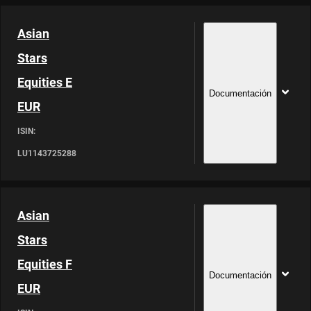
Asian
Stars
Equities E
Documentación
EUR
ISIN:
LU1143725288
Asian
Stars
Equities F
Documentación
EUR