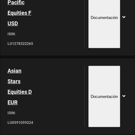
Pacific
Equities F
Documentación
USD
ISIN:
LU1278322265
Asian
Stars
Equities D
Documentación
EUR
ISIN:
LU0591059224