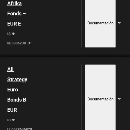
Afrika
Fonds –
EUR E
Documentación
ISIN:
NL0006238131
All
Strategy
Euro
Bonds B
Documentación
EUR
ISIN:
LU0528646820