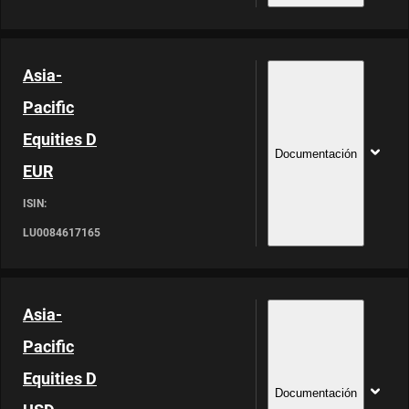
Asia-
Pacific
Equities D
Documentación
EUR
ISIN:
LU0084617165
Asia-
Pacific
Equities D
Documentación