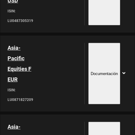
USD
ISIN:
LU0487305319
Asia-
Pacific
Equities F
Documentación
EUR
ISIN:
LU0871827209
Asia-