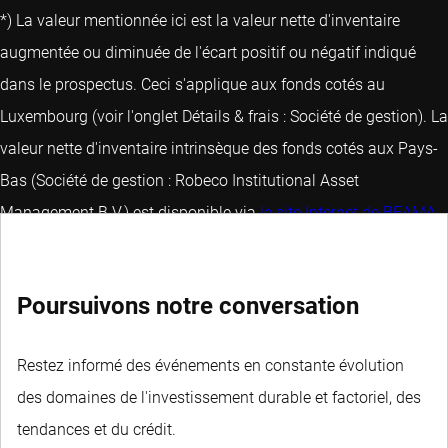
*) La valeur mentionnée ici est la valeur nette d'inventaire
augmentée ou diminuée de l'écart positif ou négatif indiqué
dans le prospectus. Ceci s'applique aux fonds cotés au
Luxembourg (voir l'onglet Détails & frais : Société de gestion). La
valeur nette d'inventaire intrinsèque des fonds cotés aux Pays-
Bas (Société de gestion : Robeco Institutional Asset
Management B.V.) est disponible via
le site Internet de BEAMA
.
Poursuivons notre conversation
Restez informé des événements en constante évolution
des domaines de l'investissement durable et factoriel, des
tendances et du crédit.