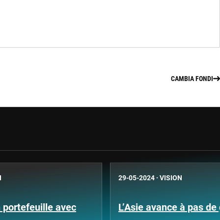
CAMBIA FONDI
N
29-05-2024
·
VISION
n portefeuille avec
L’Asie avance à pas de