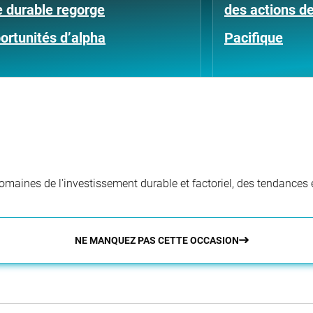
e durable regorge
des actions de
ortunités d’alpha
Pacifique
aines de l'investissement durable et factoriel, des tendances e
NE MANQUEZ PAS CETTE OCCASION