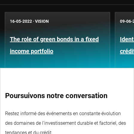
16-05-2022
·
VISION
09-06-
The role of green bonds in a fixed
Ident
income portfolio
crédi
Poursuivons notre conversation
Restez informé des événements en constante évolution
des domaines de l'investissement durable et factoriel, des
tendances et du crédit.