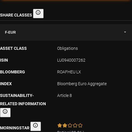
SHARE CLASSES
Share classes
F-EUR
ASSET CLASS
Obligations
ISIN
LU0940007262
BLOOMBERG
ROAFHEU LX
INDEX
Bloomberg Euro Aggregate
SUSTAINABILITY-
Article 8
RELATED INFORMATION
Sustainability-related information
MORNINGSTAR
Morningstar