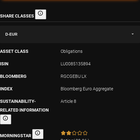
SHARE CLASSES
Share classes
D-EUR
ASSET CLASS
Obligations
ISIN
LU0085135894
BLOOMBERG
RGCGEBU LX
INDEX
Bloomberg Euro Aggregate
SUSTAINABILITY-
Article 8
RELATED INFORMATION
Sustainability-related information
MORNINGSTAR
Morningstar