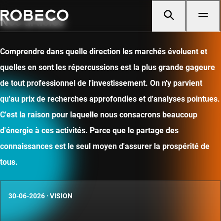
Nos articles
Comprendre dans quelle direction les marchés évoluent et
quelles en sont les répercussions est la plus grande gageure
de tout professionnel de l'investissement. On n'y parvient
qu'au prix de recherches approfondies et d'analyses pointues.
C'est la raison pour laquelle nous consacrons beaucoup
d'énergie à ces activités. Parce que le partage des
connaissances est le seul moyen d'assurer la prospérité de
tous.
30-06-2026
·
VISION