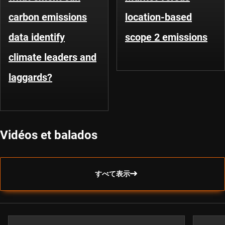
carbon emissions
location-based
data identify
scope 2 emissions
climate leaders and
laggards?
Vidéos et balados
すべて表示