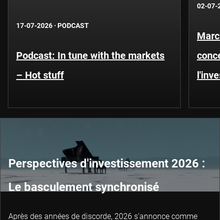
02-07-
17-07-2026
·
PODCAST
Marc
Podcast: In tune with the markets
conce
– Hot stuff
l'inv
Perspectives d'investissement 2026 :
Le basculement synchronisé
Après des années de discorde, 2026 s'annonce comme