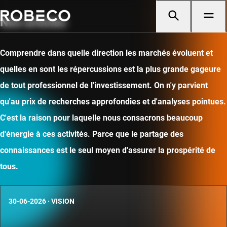
Nos articles
Comprendre dans quelle direction les marchés évoluent et
quelles en sont les répercussions est la plus grande gageure
de tout professionnel de l'investissement. On n'y parvient
qu'au prix de recherches approfondies et d'analyses pointues.
C'est la raison pour laquelle nous consacrons beaucoup
d'énergie à ces activités. Parce que le partage des
connaissances est le seul moyen d'assurer la prospérité de
tous.
30-06-2026
·
VISION