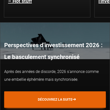
– Hot stuff
l'inv
Perspectives d'investissement 2026 :
Le basculement synchronisé
Après des années de discorde, 2026 s'annonce comme
une embellie éphémère mais synchronisée.
DÉCOUVREZ LA SUITE