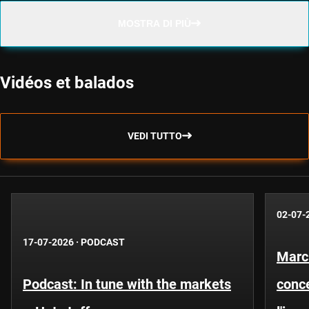
MOSTRA DI PIÙ
Vidéos et balados
VEDI TUTTO
02-07-
17-07-2026
·
PODCAST
Marc
Podcast: In tune with the markets
conce