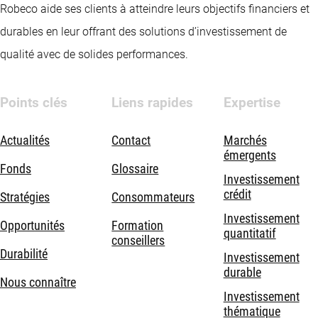
Robeco aide ses clients à atteindre leurs objectifs financiers et
durables en leur offrant des solutions d’investissement de
qualité avec de solides performances.
Points clés
Liens rapides
Expertise
Actualités
Contact
Marchés
émergents
Fonds
Glossaire
Investissement
crédit
Stratégies
Consommateurs
Investissement
Opportunités
Formation
quantitatif
conseillers
Durabilité
Investissement
durable
Nous connaître
Investissement
thématique