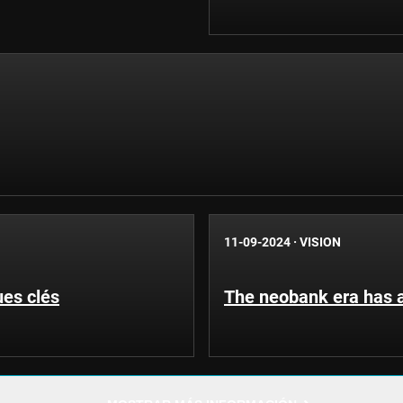
11-09-2024
·
VISION
ues clés
The neobank era has a