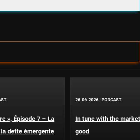
AST
26-06-2026
·
PODCAST
re », Épisode 7 – La
In tune with the market
la dette émergente
good