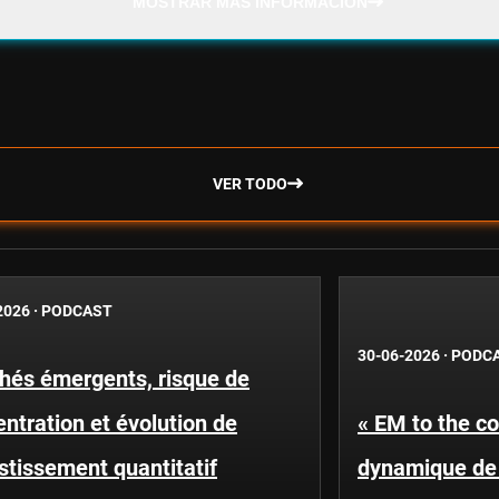
MOSTRAR MÁS INFORMACIÓN
VER TODO
2026
·
PODCAST
30-06-2026
·
PODC
hés émergents, risque de
ntration et évolution de
« EM to the co
estissement quantitatif
dynamique de 