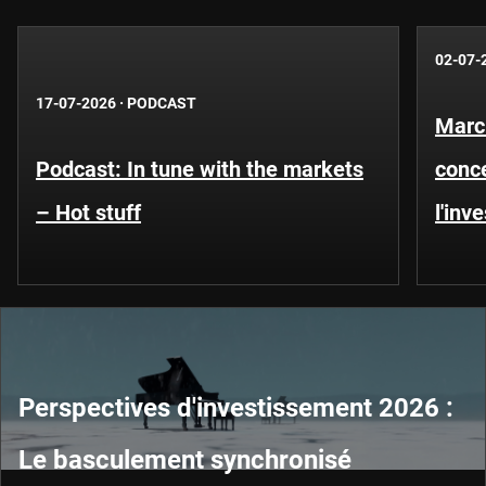
02-07-
17-07-2026
·
PODCAST
Marc
Podcast: In tune with the markets
conce
– Hot stuff
l'inv
Perspectives d'investissement 2026 :
Le basculement synchronisé