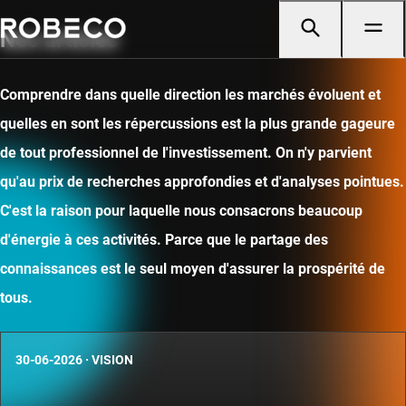
Nos articles
Comprendre dans quelle direction les marchés évoluent et
quelles en sont les répercussions est la plus grande gageure
de tout professionnel de l'investissement. On n'y parvient
qu'au prix de recherches approfondies et d'analyses pointues.
C'est la raison pour laquelle nous consacrons beaucoup
d'énergie à ces activités. Parce que le partage des
connaissances est le seul moyen d'assurer la prospérité de
tous.
30-06-2026
·
VISION