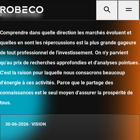
Nos articles
Comprendre dans quelle direction les marchés évoluent et
quelles en sont les répercussions est la plus grande gageure
de tout professionnel de l'investissement. On n'y parvient
qu'au prix de recherches approfondies et d'analyses pointues.
C'est la raison pour laquelle nous consacrons beaucoup
d'énergie à ces activités. Parce que le partage des
connaissances est le seul moyen d'assurer la prospérité de
tous.
30-06-2026
·
VISION