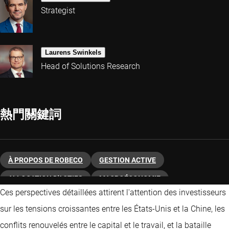
Strategist
Laurens Swinkels
Head of Solutions Research
熱門關鍵詞
À PROPOS DE ROBECO
GESTION ACTIVE
ALLOCATION D'ACTIFS
MACROÉCONOMIE
Ces perspectives détaillées attirent l'attention des investisseurs
INVESTISSEMENT THÉMATIQUE
sur les tensions croissantes entre les États-Unis et la Chine, les
conflits renouvelés entre le capital et le travail, et la bataille