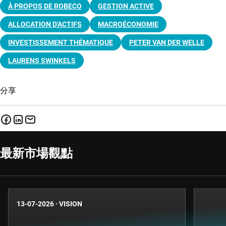
À PROPOS DE ROBECO
GESTION ACTIVE
ALLOCATION D'ACTIFS
MACROÉCONOMIE
INVESTISSEMENT THÉMATIQUE
PETER VAN DER WELLE
LAURENS SWINKELS
分享
最新市場觀點
13-07-2026
·
VISION