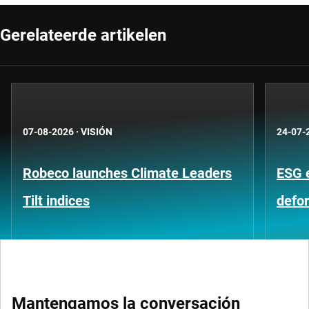
Gerelateerde artikelen
07-08-2026
·
VISIÓN
24-07-
Robeco launches Climate Leaders
ESG 
Tilt indices
defo
Mantengamos la conversación