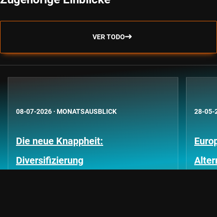
VER TODO
08-07-2026
·
MONATSAUSBLICK
28-05-
Die neue Knappheit:
Euro
Diversifizierung
Alte