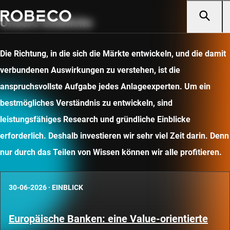
Unsere Einblicke
Die Richtung, in die sich die Märkte entwickeln, und die damit
verbundenen Auswirkungen zu verstehen, ist die
anspruchsvollste Aufgabe jedes Anlageexperten. Um ein
bestmögliches Verständnis zu entwickeln, sind
leistungsfähiges Research und gründliche Einblicke
erforderlich. Deshalb investieren wir sehr viel Zeit darin. Denn
nur durch das Teilen von Wissen können wir alle profitieren.
30-06-2026
·
EINBLICK
Europäische Banken: eine Value-orientierte