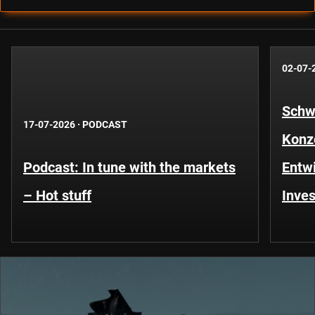
02-07-
Schwe
17-07-2026
·
PODCAST
Konze
Podcast: In tune with the markets
Entwi
– Hot stuff
Inves