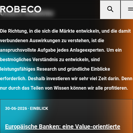
Unsere Einblicke
Die Richtung, in die sich die Märkte entwickeln, und die damit
verbundenen Auswirkungen zu verstehen, ist die
anspruchsvollste Aufgabe jedes Anlageexperten. Um ein
bestmögliches Verständnis zu entwickeln, sind
leistungsfähiges Research und gründliche Einblicke
erforderlich. Deshalb investieren wir sehr viel Zeit darin. Denn
nur durch das Teilen von Wissen können wir alle profitieren.
30-06-2026
·
EINBLICK
Europäische Banken: eine Value-orientierte