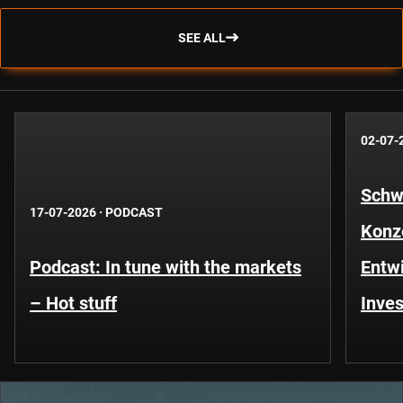
SEE ALL
02-07-
Schwe
17-07-2026
·
PODCAST
Konze
Podcast: In tune with the markets
Entwi
– Hot stuff
Inves