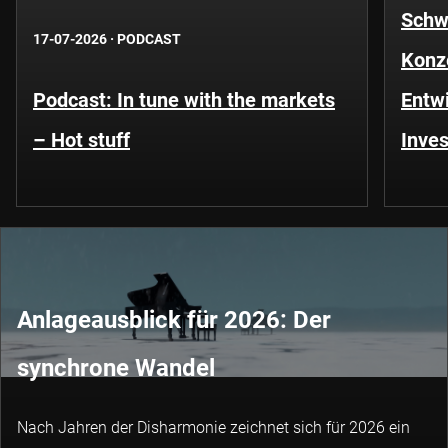
Schwe
17-07-2026
·
PODCAST
Konze
Podcast: In tune with the markets
Entwi
– Hot stuff
Inves
Anlageausblick für 2026: Der
synchrone Wandel
Nach Jahren der Disharmonie zeichnet sich für 2026 ein