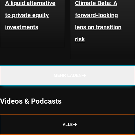
A liquid alternative
Climate Beta: A
to private equity
forward-looking
investments
lens on transition
risk
MEHR LADEN
Videos & Podcasts
ALLE