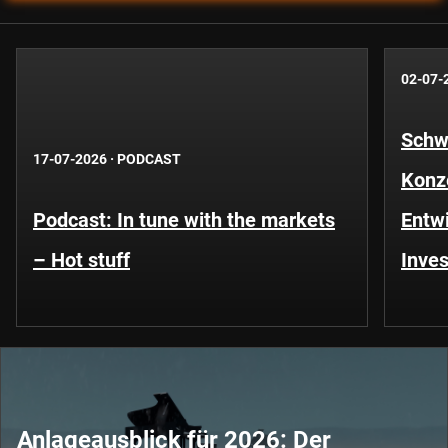
02-07-
Schwe
17-07-2026
·
PODCAST
Konze
Podcast: In tune with the markets
Entwi
– Hot stuff
Inves
Anlageausblick für 2026: Der