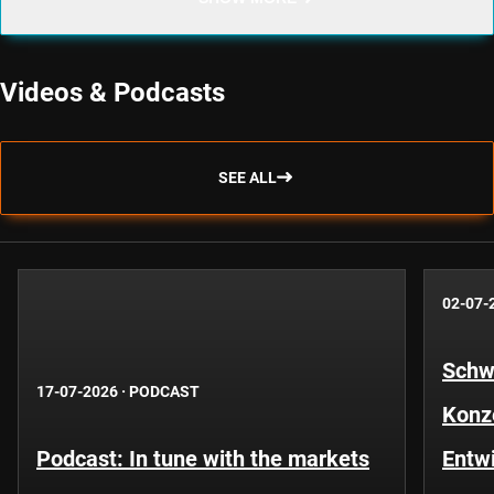
Videos & Podcasts
SEE ALL
02-07-
Schwe
17-07-2026
·
PODCAST
Konze
Podcast: In tune with the markets
Entwi