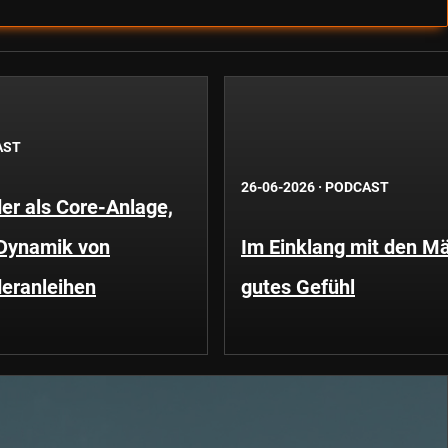
AST
26-06-2026
·
PODCAST
er als Core-Anlage,
 Dynamik von
Im Einklang mit den Mä
eranleihen
gutes Gefühl