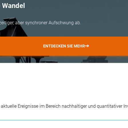
e Wandel
zeitiger, aber synchroner Aufschwung ab.
ENTDECKEN SIE MEHR
r aktuelle Ereignisse im Bereich nachhaltiger und quantitativer 