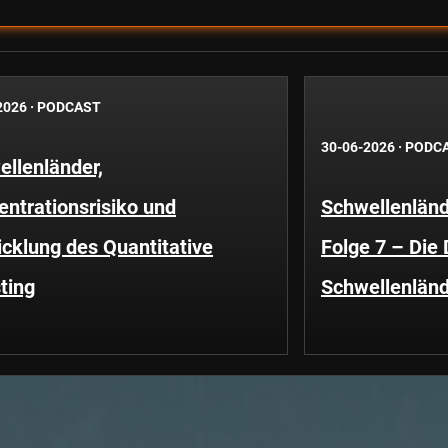
2026
·
PODCAST
30-06-2026
·
PODC
llenländer,
ntrationsrisiko und
Schwellenländ
cklung des Quantitative
Folge 7 – Die
ting
Schwellenländ