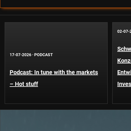
02-07-
Schwe
17-07-2026
·
PODCAST
Konze
Podcast: In tune with the markets
Entwi
– Hot stuff
Inves